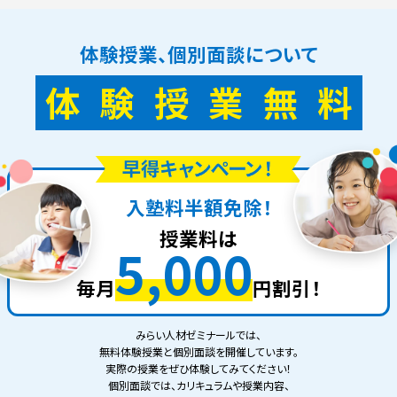
体験授業、個別面談について
体
験
授
業
無
料
入塾料半額免除！
授業料は
5,000
毎月
円割引！
みらい人材ゼミナールでは、
無料体験授業と個別面談を開催しています。
実際の授業をぜひ体験してみてください！
個別面談では、カリキュラムや授業内容、