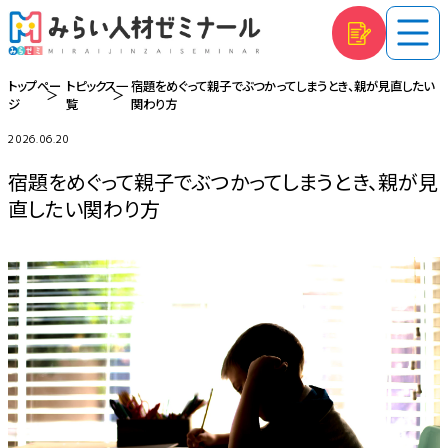
トップペー
トピックス一
宿題をめぐって親子でぶつかってしまうとき、親が見直したい
トップページ
ジ
覧
関わり方
2026.06.20
みらゼミの出題
宿題をめぐって親子でぶつかってしまうとき、親が見
直したい関わり方
YouTube
Instagram
体験授業・説明会
授業内容・料金
トピックス